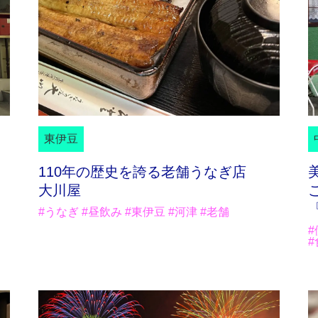
東伊豆
110年の歴史を誇る老舗うなぎ店
大川屋
#うなぎ #昼飲み #東伊豆 #河津 #老舗
#
#