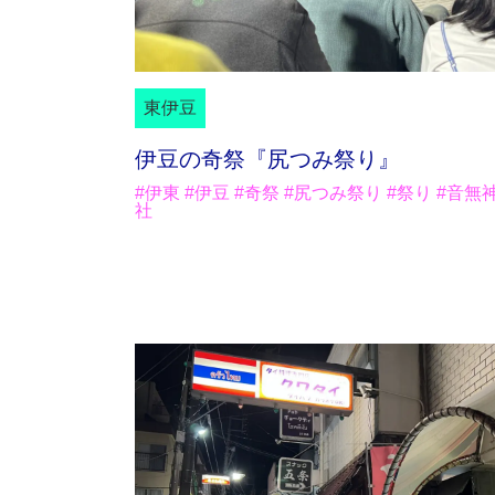
東伊豆
伊豆の奇祭『尻つみ祭り』
#伊東 #伊豆 #奇祭 #尻つみ祭り #祭り #音無
社