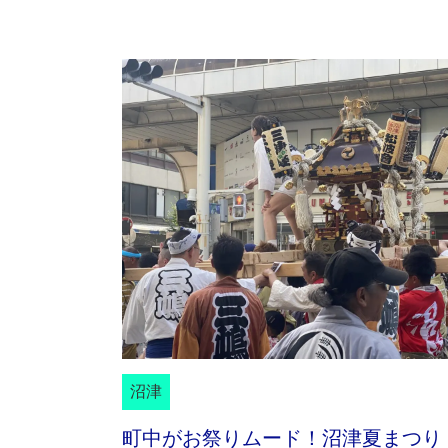
沼津
町中がお祭りムード！沼津夏まつり