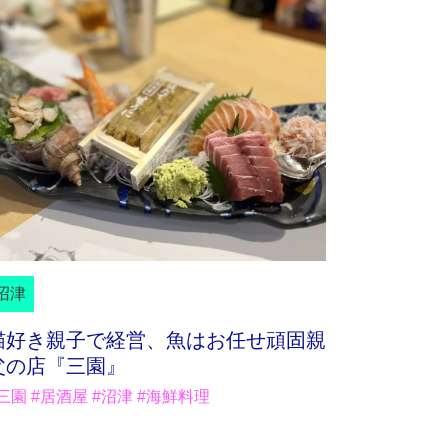
沼津
猫好き親子で経営、魚はお任せ頑固親
父の店『三園』
三園 #居酒屋 #沼津 #海鮮料理