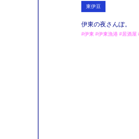
東伊豆
伊東の夜さんぽ。
#伊東 #伊東漁港 #居酒屋