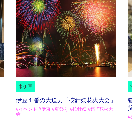
東伊豆
伊豆１番の大迫力『按針祭花火大会』
#イベント #伊東 #夏祭り #按針祭 #祭 #花火大
会
#