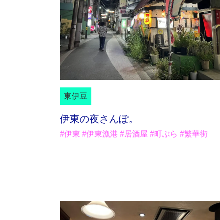
東伊豆
伊東の夜さんぽ。
#伊東 #伊東漁港 #居酒屋 #町ぶら #繁華街