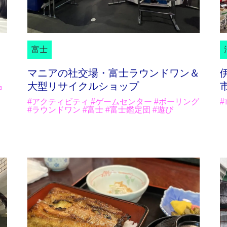
富士
マニアの社交場・富士ラウンドワン＆
大型リサイクルショップ
神
#アクティビティ #ゲームセンター #ボーリング
#
#ラウンドワン #富士 #富士鑑定団 #遊び