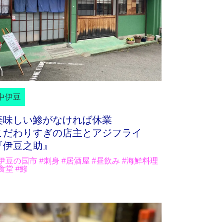
中伊豆
美味しい鯵がなければ休業
こだわりすぎの店主とアジフライ
『伊豆之助』
伊豆の国市 #刺身 #居酒屋 #昼飲み #海鮮料理
食堂 #鯵