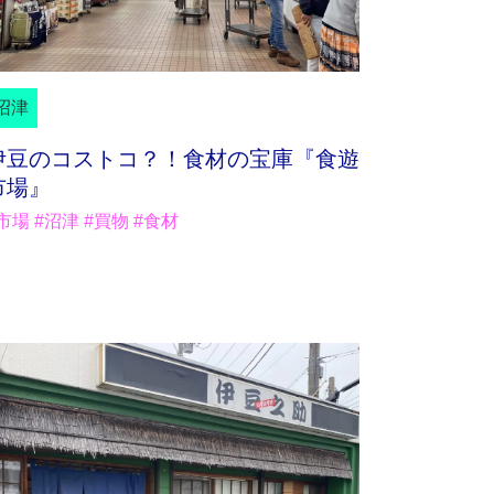
沼津
伊豆のコストコ？！食材の宝庫『食遊
市場』
市場 #沼津 #買物 #食材