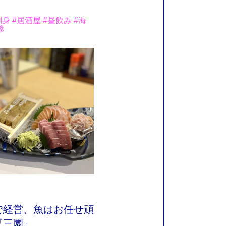
』
身 #居酒屋 #昼飲み #海
鯵
で経営、魚はお任せ頑
『三園』