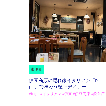
東伊豆
伊豆高原の隠れ家イタリアン「b-
gill」で味わう極上ディナー
#b-gill #イタリアン #伊東 #伊豆高原 #飲食店