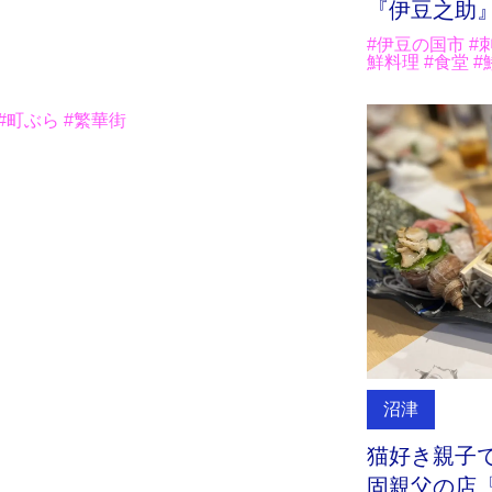
『伊豆之助
#伊豆の国市 #刺
鮮料理 #食堂 #
 #町ぶら #繁華街
沼津
猫好き親子
固親父の店