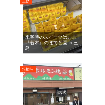
三島
来客時のスイーツはここ！
『若木』のぽてと園 in 三
島
箱根峠