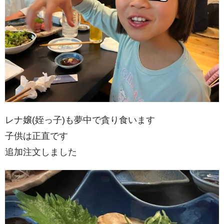
レナ嬢(姪っ子)も夢中で貪り食います
子供は正直です
追加注文しました