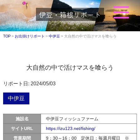
伊豆・箱根リポート
TOP
>
お出掛けリポート
>
中伊豆
>
大自然の中で活けマスを喰らう
大自然の中で活けマスを喰らう
リポート日: 2024/05/03
中伊豆
施設名
中伊豆フィッシュファーム
サイトURL
https://izu123.net/fishing/
営業期間
9：30～16：00 定休日：毎週月曜日 ※