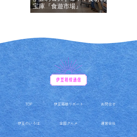
宝庫『食遊市場』
TOP
伊豆箱根リポート
お問合せ
伊豆のいろは
全国グルメ
運営会社