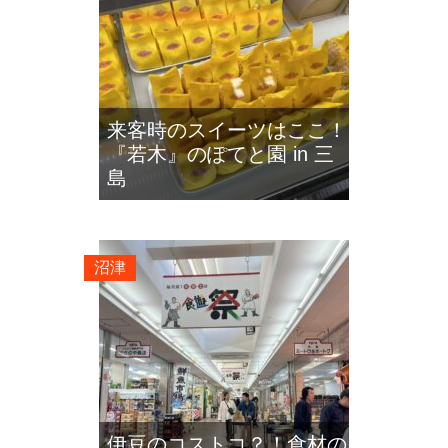
来客時のスイーツはここ！
『若木』のぽてと園 in 三
島
沼津
伊豆のコストコ？！食材の