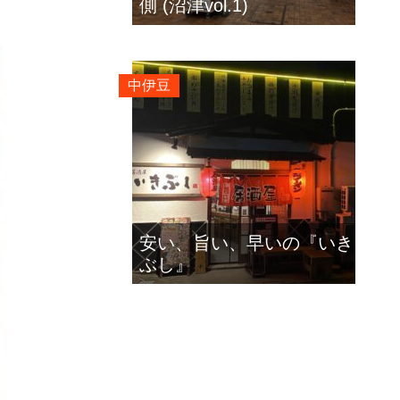
側 (沼津vol.1)
中伊豆
安い、旨い、早いの『いき
ぶし』