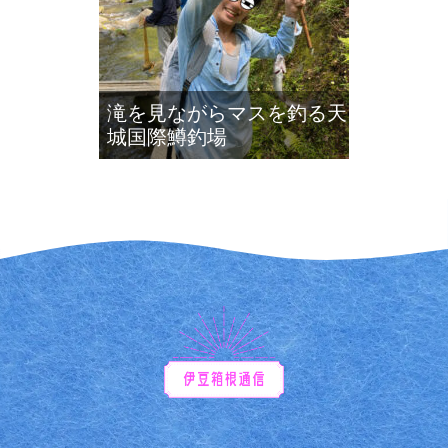
滝を見ながらマスを釣る天
城国際鱒釣場