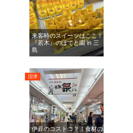
来客時のスイーツはここ！
『若木』のぽてと園 in 三
島
沼津
伊豆のコストコ？！食材の