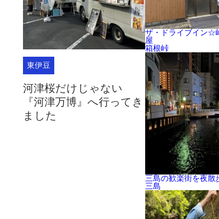
ザ・ドライブイン☆
屋
箱根峠
東伊豆
河津桜だけじゃない
『河津万博』へ行ってき
ました
三島の歓楽街を夜散
三島