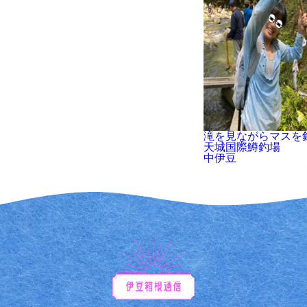
滝を見ながらマスを
天城国際鱒釣場
中伊豆