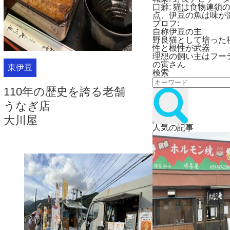
口癖:
猫は食物連鎖
点、伊豆の魚は味が
プロフ:
自称伊豆の主
野良猫として培った
性と根性が武器
理想の飼い主はフー
の寅さん
東伊豆
検索
110年の歴史を誇る老舗
うなぎ店
大川屋
人気の記事