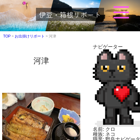
伊豆・箱根リポート
TOP
>
お出掛けリポート
>
河津
ナビゲーター
河津
名前:
クロ
種族:
ネコ
職業:
野良ナビゲー