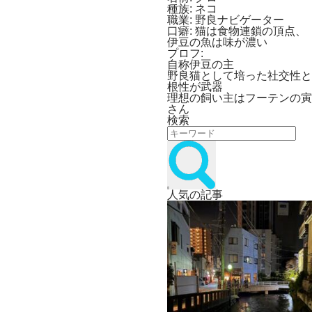
種族:
ネコ
職業:
野良ナビゲーター
口癖:
猫は食物連鎖の頂点、
伊豆の魚は味が濃い
プロフ:
自称伊豆の主
野良猫として培った社交性と
根性が武器
理想の飼い主はフーテンの寅
さん
検索
人気の記事