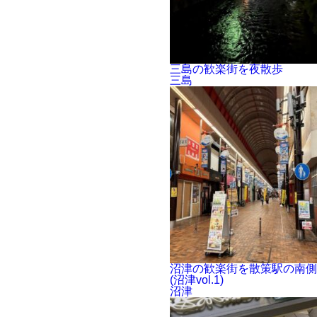
三島の歓楽街を夜散歩
三島
沼津の歓楽街を散策駅の南側
(沼津vol.1)
沼津