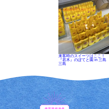
来客時のスイーツはここ！
『若木』のぽてと園 in 三島
三島