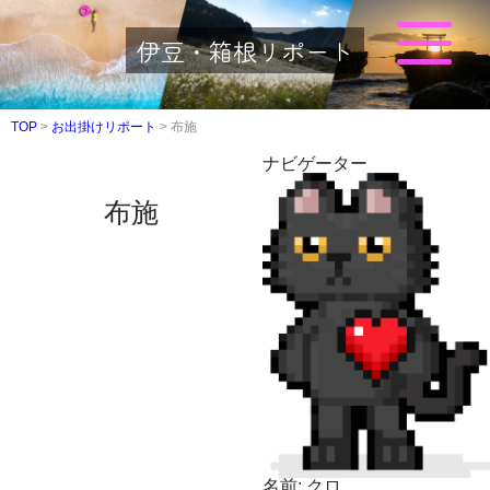
伊豆・箱根リポート
TOP
>
お出掛けリポート
>
布施
ナビゲーター
布施
名前:
クロ